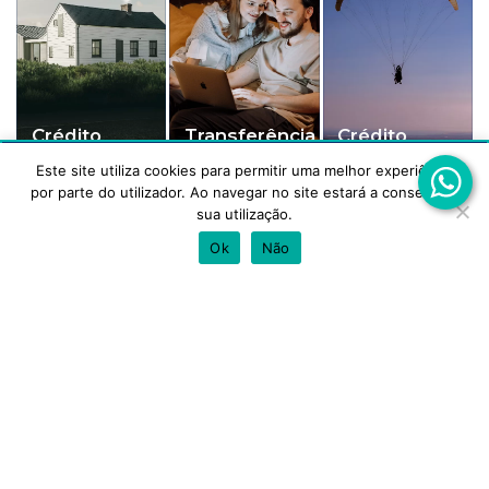
Crédito
Transferência
Crédito
Habitação
de Crédito
Pessoal
Este site utiliza cookies para permitir uma melhor experiência
Este site utiliza cookies para melhorar a tua experiência.
por parte do utilizador. Ao navegar no site estará a consentir a
Aceitas a utilização de cookies?
sua utilização.
ACEITAR
REJEITAR
Ok
Não
Os nossos parceiros