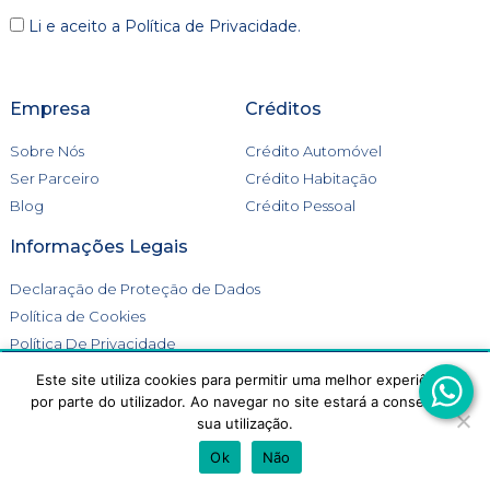
Li e aceito a
Política de Privacidade
.
Empresa
Créditos
Sobre Nós
Crédito Automóvel
Ser Parceiro
Crédito Habitação
Blog
Crédito Pessoal
Informações Legais
Declaração de Proteção de Dados
Política de Cookies
Política De Privacidade
Livro de Reclamações
Este site utiliza cookies para permitir uma melhor experiência
Este site utiliza cookies para melhorar a tua experiência.
por parte do utilizador. Ao navegar no site estará a consentir a
Aceitas a utilização de cookies?
sua utilização.
ACEITAR
REJEITAR
Ok
Não
Go Crédito 2026 © Todos os direitos reservados