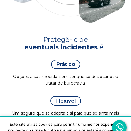
Protegê-lo de
eventuais incidentes
é...
Prático
Opções à sua medida, sem ter que se deslocar para
tratar de burocracia.
Flexível
Um seguro que se adapta a si para que se sinta mais
protegido do que nunca.
Este site utiliza cookies para permitir uma melhor experiência
Este site utiliza cookies para melhorar a tua experiência.
por parte do utilizador. Ao navegar no site estará a consentir a