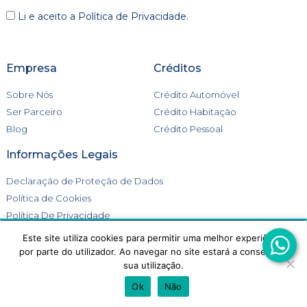
Li e aceito a
Política de Privacidade
.
Empresa
Créditos
Sobre Nós
Crédito Automóvel
Ser Parceiro
Crédito Habitação
Blog
Crédito Pessoal
Informações Legais
Declaração de Proteção de Dados
Política de Cookies
Política De Privacidade
Livro de Reclamações
Este site utiliza cookies para permitir uma melhor experiência
Este site utiliza cookies para melhorar a tua experiência.
por parte do utilizador. Ao navegar no site estará a consentir a
Aceitas a utilização de cookies?
sua utilização.
ACEITAR
REJEITAR
Ok
Não
Go Crédito 2026 © Todos os direitos reservados