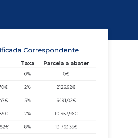
ificada Correspondente
l
Taxa
Parcela a abater
0%
0€
470€
2%
2126,92€
347€
5%
6491,02€
539€
7%
10 457,96€
982€
8%
13 763,35€