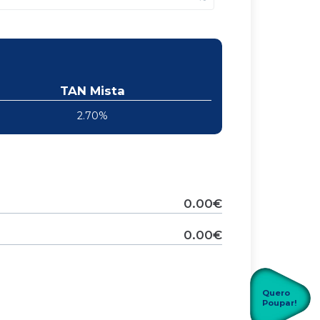
TAN Mista
2.70%
0.00€
0.00€
Quero
Poupar!