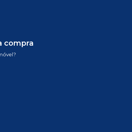
 a compra
imóvel?