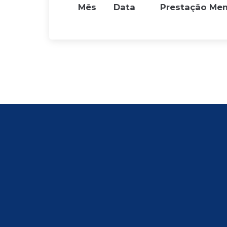
Mês
Data
Prestação Men