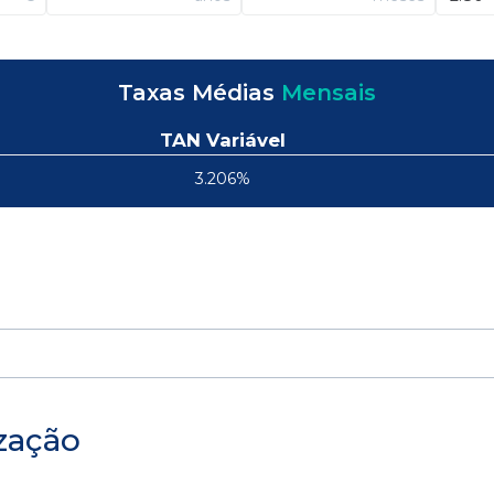
Taxas Médias
Mensais
TAN Variável
3.206%
zação