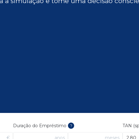
a a simulação e tome uma decisão conscie
Duração do Empréstimo
TAN (sp
?
€
anos
meses