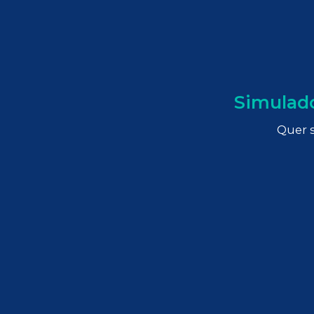
Simulad
Quer s