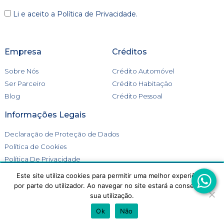
Li e aceito a
Política de Privacidade
.
Empresa
Créditos
Sobre Nós
Crédito Automóvel
Ser Parceiro
Crédito Habitação
Blog
Crédito Pessoal
Informações Legais
Declaração de Proteção de Dados
Política de Cookies
Política De Privacidade
Livro de Reclamações
Este site utiliza cookies para permitir uma melhor experiência
Este site utiliza cookies para melhorar a tua experiência.
por parte do utilizador. Ao navegar no site estará a consentir a
Aceitas a utilização de cookies?
sua utilização.
ACEITAR
REJEITAR
Ok
Não
Go Crédito 2026 © Todos os direitos reservados