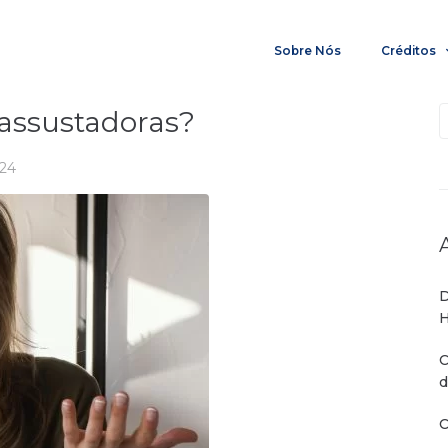
Sobre Nós
Créditos
 assustadoras?
024
D
H
C
d
C