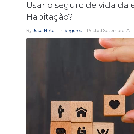
Usar o seguro de vida da 
Habitação?
By
José Neto
In
Seguros
Posted
Setembro 27, 