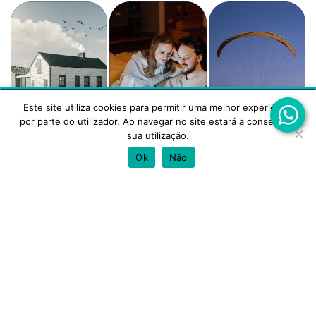
Este site utiliza cookies para permitir uma melhor experiência
Este site utiliza cookies para melhorar a tua experiência.
por parte do utilizador. Ao navegar no site estará a consentir a
Aceitas a utilização de cookies?
sua utilização.
Crédito
Transferência
Crédito
Habitação
de Crédito
Pessoal
ACEITAR
REJEITAR
Ok
Não
Os nossos parceiros