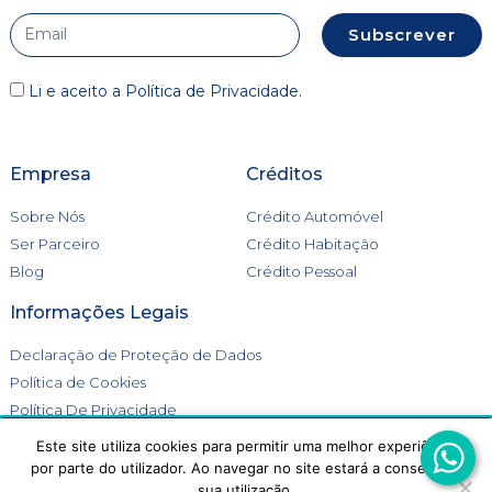
Subscrever
Li e aceito a
Política de Privacidade
.
Empresa
Créditos
Sobre Nós
Crédito Automóvel
Ser Parceiro
Crédito Habitação
Blog
Crédito Pessoal
Informações Legais
Declaração de Proteção de Dados
Política de Cookies
Política De Privacidade
Livro de Reclamações
Este site utiliza cookies para permitir uma melhor experiência
Este site utiliza cookies para melhorar a tua experiência.
por parte do utilizador. Ao navegar no site estará a consentir a
Aceitas a utilização de cookies?
sua utilização.