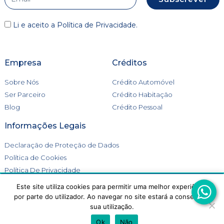
Li e aceito a
Política de Privacidade
.
Empresa
Créditos
Sobre Nós
Crédito Automóvel
Ser Parceiro
Crédito Habitação
Blog
Crédito Pessoal
Informações Legais
Declaração de Proteção de Dados
Política de Cookies
Política De Privacidade
Livro de Reclamações
Este site utiliza cookies para permitir uma melhor experiência
Este site utiliza cookies para melhorar a tua experiência.
por parte do utilizador. Ao navegar no site estará a consentir a
Aceitas a utilização de cookies?
sua utilização.
ACEITAR
REJEITAR
Ok
Não