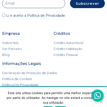
Subscrever
Li e aceito a
Política de Privacidade
.
Empresa
Créditos
Sobre Nós
Crédito Automóvel
Ser Parceiro
Crédito Habitação
Blog
Crédito Pessoal
Informações Legais
Declaração de Proteção de Dados
Política de Cookies
Política De Privacidade
Livro de Reclamações
Este site utiliza cookies para permitir uma melhor experiência
Este site utiliza cookies para melhorar a tua experiência.
por parte do utilizador. Ao navegar no site estará a consentir a
Aceitas a utilização de cookies?
sua utilização.