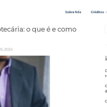
Sobre Nós
Créditos
tecária: o que é e como
25, 2024
D
H
C
d
C