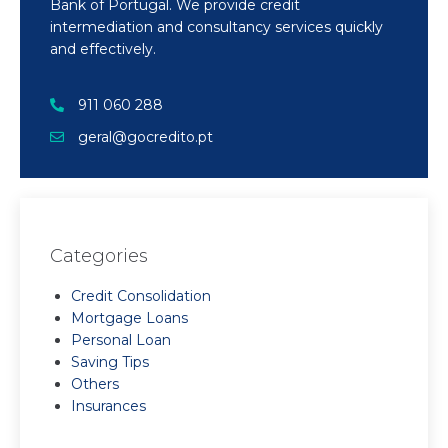
Bank of Portugal. We provide credit
intermediation and consultancy services quickly
and effectively.
911 060 288
geral@gocredito.pt
Categories
Credit Consolidation
Mortgage Loans
Personal Loan
Saving Tips
Others
Insurances